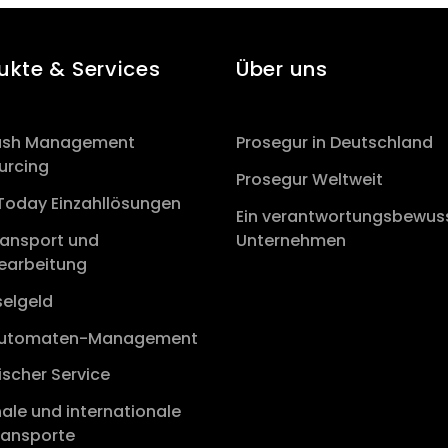
ukte & Services
Über uns
Cash Management
Prosegur in Deutschland
urcing
Prosegur Weltweit
Today Einzahllösungen
Ein verantwortungsbewus
ransport und
Unternehmen
earbeitung
elgeld
automaten-Management
scher Service
ale und internationale
ransporte