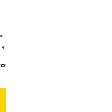
.
ende
iel
.000