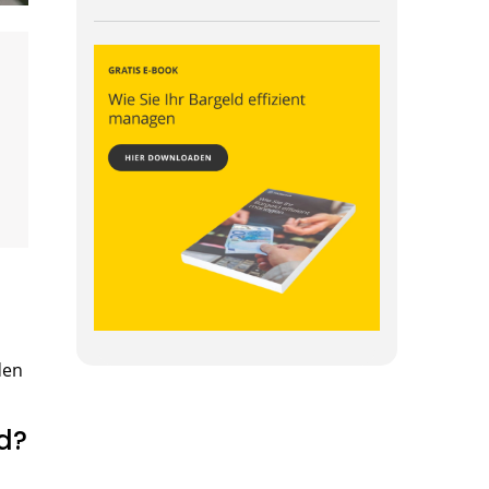
den
d?