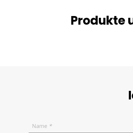
Das eingezahlte Geld wird digitalisiert. S
können mit den erzeugten Daten arbeiten
Produkte 
Optional erfolgt die Gutschrift auf Ihr Ban
während das Bargeld noch im Safe verwah
Name
*