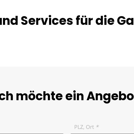
ie haben stets Einblick und
arbeiten mit den erze
Der Bezahlautomat is
und Services für die G
kkonto unmittelbar,
Die Gutschrift auf Ih
rt wird
Prosegur-Geldtranspo
Ich möchte ein Angebo
PLZ, Ort
*