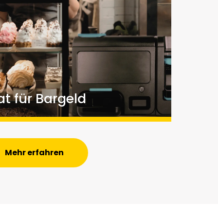
t für Bargeld
zeptiert Scheine und Münzen
 Sie selbst oder Ihre Kundschaft das Geld
Mehr erfahren
muss nicht mehr mit Bargeld in Berührung
Falschgeld
s Bargeld
iges Wechselgeld fehlerfrei zurück
d wird digitalisiert. Sie haben Einblick und