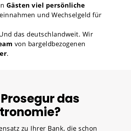
en
Gästen viel persönliche
areinnahmen und Wechselgeld für
 Und das deutschlandweit. Wir
Team
von bargeldbezogenen
her
.
 Prosegur das
stronomie?
ensatz zu Ihrer Bank, die schon