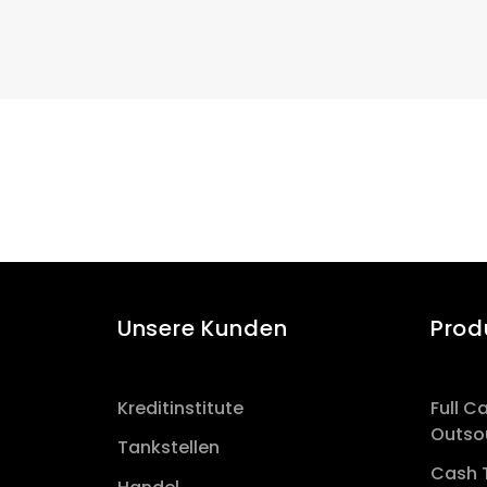
Unsere Kunden
Prod
Kreditinstitute
Full 
Outso
Tankstellen
Cash 