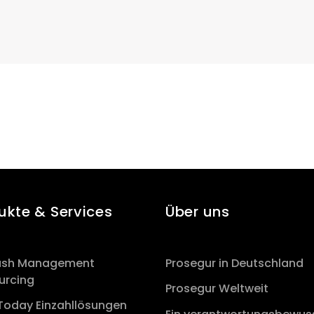
ukte & Services
Über uns
Cash Management
Prosegur in Deutschland
urcing
Prosegur Weltweit
Today Einzahllösungen