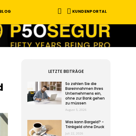
KUNDENPORTAL
BLOG
LETZTE BEITRÄGE
d
So zahlen Sie die
Bareinnahmen Ihres
Unternehmens ein,
ohne zur Bank gehen
zu müssen
August 5, 2026
Was kann Bargeld? -
Trinkgeld ohne Druck
Juli 22, 2026