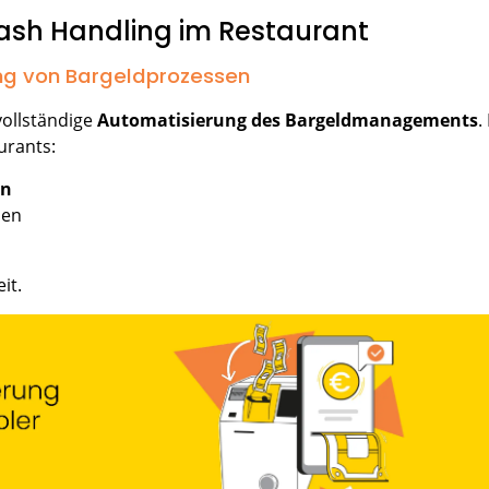
Cash Handling im Restaurant
ung von Bargeldprozessen
ollständige
Automatisierung des Bargeldmanagements
.
urants:
en
sen
eit.