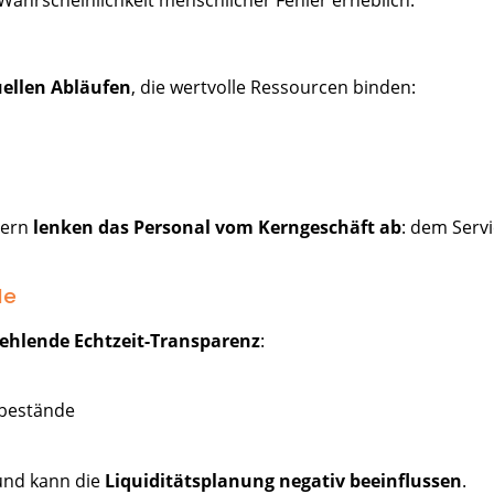
 Wahrscheinlichkeit menschlicher Fehler erheblich.
ellen Abläufen
, die wertvolle Ressourcen binden:
dern
lenken das Personal vom Kerngeschäft ab
: dem Serv
le
fehlende Echtzeit-Transparenz
:
dbestände
und kann die
Liquiditätsplanung negativ beeinflussen
.